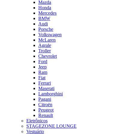
Mazda
Honda
Mercedes
BMW
Audi
Porsche
Volkswagen
McLaren
Agrale
Troller
Chevrolet
Ford
Jeep
Ram
Fiat
Ferrari
Maserati
Lamborghini
Pagani
Citroën
Peugeot
Renault
Eletrônicos
STAGEZONE LOUNGE
Vestuário