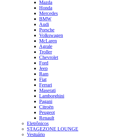
Mazda
Honda
Mercedes
BMW
Audi
Porsche
Volkswagen
McLaren
Agrale
Troller
Chevrolet
Ford
Jeep
Ram
Fiat
Ferrari
Maserati
Lamborghini
Pagani
Citroën
Peugeot
Renault
Eletrônicos
STAGEZONE LOUNGE
Vestuário